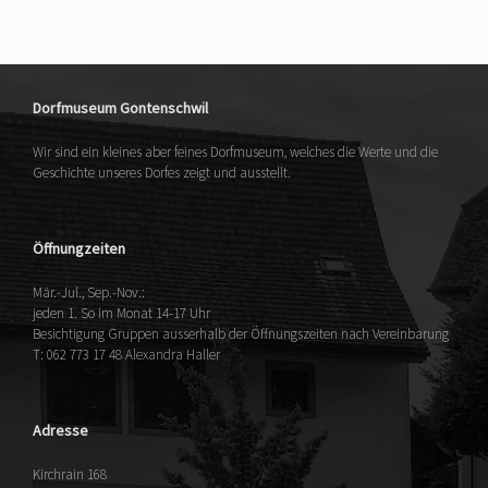
Dorfmuseum Gontenschwil
Wir sind ein kleines aber feines Dorfmuseum, welches die Werte und die
Geschichte unseres Dorfes zeigt und ausstellt.
Öffnungzeiten
Mär.-Jul., Sep.-Nov.:
jeden 1. So im Monat 14-17 Uhr
Besichtigung Gruppen ausserhalb der Öffnungszeiten nach Vereinbarung
T: 062 773 17 48 Alexandra Haller
Adresse
Kirchrain 168